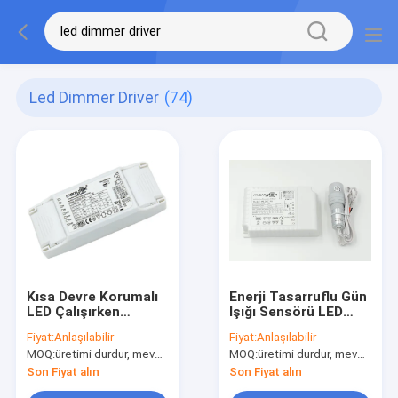
Led Dimmer Driver
(74)
Kısa Devre Korumalı
Enerji Tasarruflu Gün
LED Çalışırken
Işığı Sensörü LED
Takaslı 1-10V PUSH
Dimmer Sürücüsü
Fiyat:
Anlaşılabilir
Fiyat:
Anlaşılabilir
25W LED Dimmer
Ortam Işığına Bağlı
MOQ:
üretimi durdur, mevcut değil.
MOQ:
üretimi durdur, mevcut değil.
Sürücü Modülünü
Kontrol
destekler
Son Fiyat alın
Son Fiyat alın