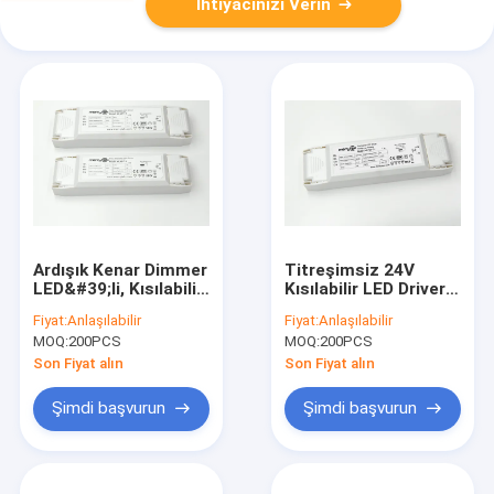
İhtiyacınızı Verin
Ardışık Kenar Dimmer
Titreşimsiz 24V
LED&#39;li, Kısılabilir
Kısılabilir LED Driver /
Sabit Voltaj LED
Yüksek Parlaklık LED
Fiyat:
Anlaşılabilir
Fiyat:
Anlaşılabilir
Sürücüsü
Şerit Işık Sürücüsü
MOQ:
200PCS
MOQ:
200PCS
Son Fiyat alın
Son Fiyat alın
Şimdi başvurun
Şimdi başvurun