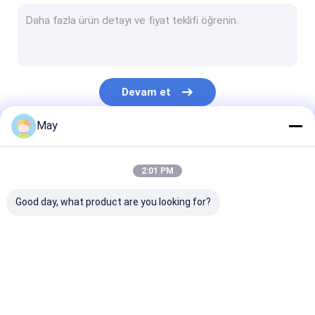
Kısılabilir Hareket Sensörü
Varlık algılayıcıları sensörü
kısılabilir led sürücü
Devam et
Pir Hareket Sensörü
May
Açık Kapalı Fonksiyon Sensörü
Kategorilerimiz
Sensör Sürücüsü
2:01 PM
Gün ışığı sensörü
Good day, what product are you looking for?
DC Hareket Sensörü
UL Hareket Sensörü
Mikrodalga Hareket
Kısılabilir Hareket
Varlık algılayıc
DALI Hareket Sensörü
Sensörü
Sensörü
sensörü