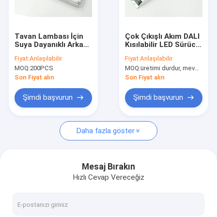
Bizim Hakkımızda
Fabrika turu
Tavan Lambası İçin
Çok Çıkışlı Akım DALI
Suya Dayanıklı Arka
Kısılabilir LED Sürücü,
Kalite Kontrolü
Kenar Kısılabilir LED
Süper İnce DALI LED
Fiyat:
Anlaşılabilir
Fiyat:
Anlaşılabilir
Sürücü Yüksek Güç
Dimmer
MOQ:
200PCS
MOQ:
üretimi durdur, mevcut değil.
Bizimle İletişim
Son Fiyat alın
Son Fiyat alın
Haberler
Şimdi başvurun
Şimdi başvurun
Davalar
Daha fazla göster
Bir İndirim İste
Video
Mesaj Bırakın
Hızlı Cevap Vereceğiz
Mikrodalga Hareket Sensörü