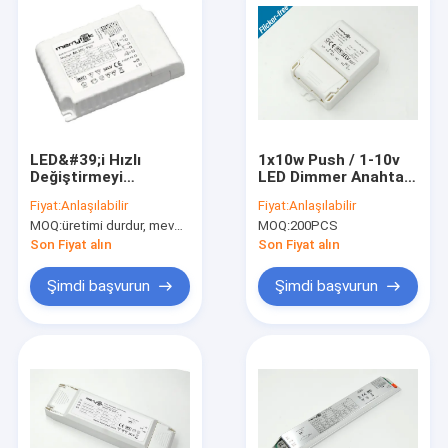
LED&#39;i Hızlı
1x10w Push / 1-10v
Değiştirmeyi
LED Dimmer Anahtarı
Destekler 30W 1-10V,
/ Yüksek Verimli LED
Fiyat:
Anlaşılabilir
Fiyat:
Anlaşılabilir
Push Sabit Akımlı Led
Driver 0-10V
MOQ:
üretimi durdur, mevcut değil.
MOQ:
200PCS
Sürücü Ayarlanabilir
Yüksek Güç LED
Son Fiyat alın
Son Fiyat alın
Şeridi
Şimdi başvurun
Şimdi başvurun
Evde
Ürün
VR Gösterisi