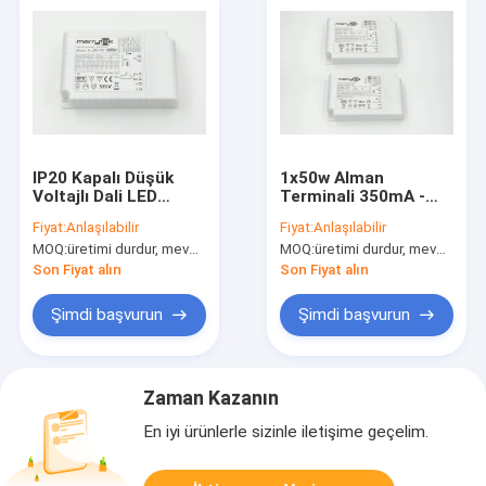
IP20 Kapalı Düşük
1x50w Alman
Voltajlı Dali LED
Terminali 350mA -
Aydınlatma Sürücüsü
1050mA LED
Fiyat:
Anlaşılabilir
Fiyat:
Anlaşılabilir
30 Watt 16 - 58 Vdc
Aydınlatma Sürücüsü
MOQ:
üretimi durdur, mevcut değil.
MOQ:
üretimi durdur, mevcut değil.
Sınıf II
0-10V / PUSH DIM
Son Fiyat alın
Son Fiyat alın
Şimdi başvurun
Şimdi başvurun
Zaman Kazanın
En iyi ürünlerle sizinle iletişime geçelim.