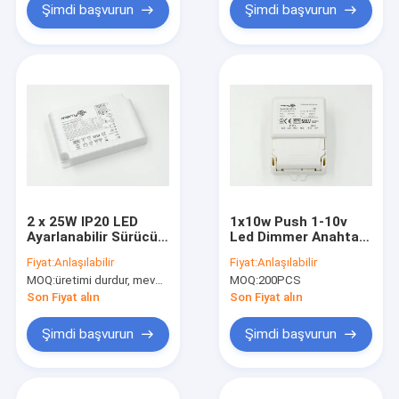
Şimdi başvurun
Şimdi başvurun
2 x 25W IP20 LED
1x10w Push 1-10v
Ayarlanabilir Sürücü
Led Dimmer Anahtarı
250mA - LED Down
ML10C- PV1700mA
Fiyat:
Anlaşılabilir
Fiyat:
Anlaşılabilir
Light için 700mA
Çıkış İçin 6-14Vdc
MOQ:
üretimi durdur, mevcut değil.
MOQ:
200PCS
Son Fiyat alın
Son Fiyat alın
Şimdi başvurun
Şimdi başvurun