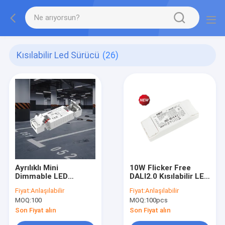
Kısılabilir Led Sürücü
(26)
Ayrılıklı Mini
10W Flicker Free
Dimmable LED
DALI2.0 Kısılabilir LED
Sürücü
Sürücü KL10C-PDiiV
Fiyat:
Anlaşılabilir
Fiyat:
Anlaşılabilir
12W/20W/35W C.C.
MOQ:
100
MOQ:
100pcs
KL12C-PDii / KL20C-
PDiii / KL26C-PDii /
Son Fiyat alın
Son Fiyat alın
KL35C-PDii