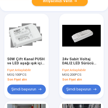
İhtiyacınızı Verin
50W Çift Kanal PUSH
24v Sabit Voltaj
ve LED aşağı ışık için
DALI2 LED Sürücü
1-10V bulanık LED
40W Çizgi / Panel Işık
Fiyat:
Anlaşılabilir
Fiyat:
Anlaşılabilir
sürücüsü
renk sıcaklığı
MOQ:
100PCS
MOQ:
200PCS
ayarlama için
Son Fiyat alın
Son Fiyat alın
Şimdi başvurun
Şimdi başvurun