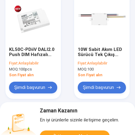
KL50C-PDiiV DALI2.0
10W Sabit Akım LED
Push DIM Hafızalı
Sürücü Tek Çıkış
Titreşimsiz Led
Akımı 200mA veya
Fiyat:
Anlaşılabilir
Fiyat:
Anlaşılabilir
Sürücü
300mA veya 500mA
MOQ:
100pcs
MOQ:
100
Son Fiyat alın
Son Fiyat alın
Şimdi başvurun
Şimdi başvurun
Zaman Kazanın
En iyi ürünlerle sizinle iletişime geçelim.