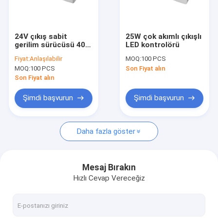
Bizim Hakkımızda
Fabrika turu
24V çıkış sabit
25W çok akımlı çıkışlı
gerilim sürücüsü 40W
LED kontrolörü
Kalite Kontrolü
güç ve gerilim aralığı
Fiyat:
Anlaşılabilir
MOQ:
100 PCS
198-264Vac
MOQ:
100 PCS
Son Fiyat alın
50Hz/60Hz
Bizimle İletişim
Son Fiyat alın
Haberler
Şimdi başvurun
Şimdi başvurun
Davalar
Daha fazla göster
Bir İndirim İste
Video
Mesaj Bırakın
Hızlı Cevap Vereceğiz
Mikrodalga Hareket Sensörü