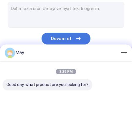
Kısılabilir Hareket Sensörü
Varlık algılayıcıları sensörü
kısılabilir led sürücü
Devam et
Pir Hareket Sensörü
May
Açık Kapalı Fonksiyon Sensörü
Kategorilerimiz
Sensör Sürücüsü
3:29 PM
Gün ışığı sensörü
Good day, what product are you looking for?
DC Hareket Sensörü
UL Hareket Sensörü
Mikrodalga Hareket
Kısılabilir Hareket
Varlık algılayıc
DALI Hareket Sensörü
Sensörü
Sensörü
sensörü