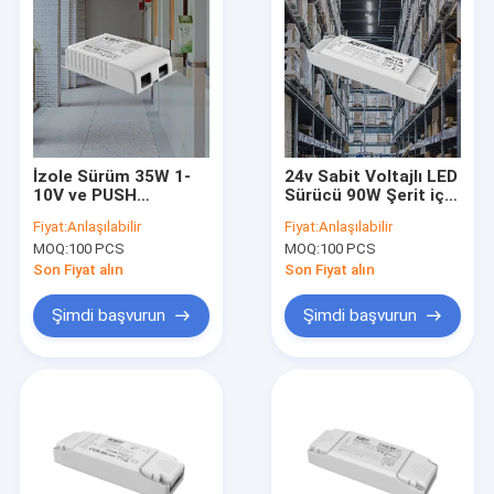
İzole Sürüm 35W 1-
24v Sabit Voltajlı LED
10V ve PUSH
Sürücü 90W Şerit için
Hafifleştirme ile
220-240Vac
Fiyat:
Anlaşılabilir
Fiyat:
Anlaşılabilir
Hafifletilebilir
50Hz/60Hz
MOQ:
100 PCS
MOQ:
100 PCS
Sürücüler
Son Fiyat alın
Son Fiyat alın
Şimdi başvurun
Şimdi başvurun
Evde
Ürün
VR Gösterisi