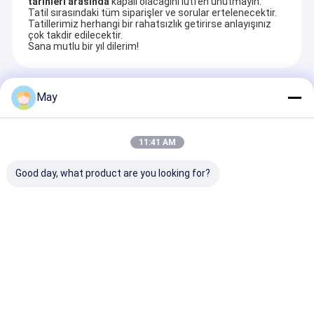
tarihleri ​​arasında
kapalı olacağını lütfen unutmayın.
Tatil sırasındaki tüm siparişler ve sorular ertelenecektir.
Tatillerimiz herhangi bir rahatsızlık getirirse anlayışınız
çok takdir edilecektir.
Sana mutlu bir yıl dilerim!
Önerilen Ürünler
May
11:41 AM
Good day, what product are you looking for?
30m çapında
Koridor fonksiyonu
Akü dahil 5 Yıl
algılama kapsama
ile üç kanatlı ışık
Garanti 3W 3 s
alanı, 6m montaj
süper ince
LED Acil duru
yüksekliğine sahip
hafifletilebilir
dönüştürücü el
bağımsız PIR varlık
hareket sensörü,
ve kendi kendin
Talep Gönder
Talep Gönder
Talep Gön
dedektörleri
otopark kullanımı
Seçenek