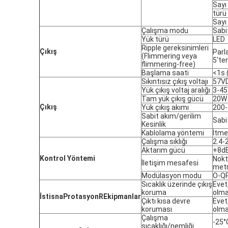
Sayı
türü
Sayı
Çalışma modu
Sabi
Yük türü
LED
Ripple gereksinimleri
Çıkış
Parl
(Flimmering veya
5'te
flimmering-free)
Başlama saati
<1s
Sıkıntısız çıkış voltajı
57V
Yük çıkış voltaj aralığı
3-4
Tam yük çıkış gücü
20W
Çıkış
Yük çıkış akımı
200
Sabit akım/gerilim
Sabi
Kesinlik
Kablolama yöntemi
İtme
Çalışma sıklığı
2.4-
Aktarım gücü
+8dB
Kontrol Yöntemi
Nokt
İletişim mesafesi
metr
Modülasyon modu
O-Q
Sıcaklık üzerinde çıkış
Evet
koruma
olma
İstisna
P
rotasyon
R
Ekipmanlar
Çıktı kısa devre
Evet
koruması
olma
Çalışma
-25°
sıcaklığı/nemliği