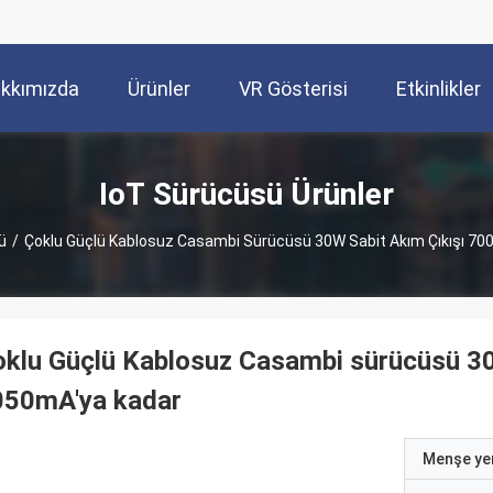
kkımızda
Ürünler
VR Gösterisi
Etkinlikler
IoT Sürücüsü Ürünler
ü
/
Çoklu Güçlü Kablosuz Casambi Sürücüsü 30W Sabit Akım Çıkışı 7
klu Güçlü Kablosuz Casambi sürücüsü 30
050mA'ya kadar
Menşe yer