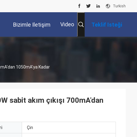
Turkish
Video
Bizimle Iletişim
Teklif Isteği
Kur
00mA'dan 1050mA'ya Kadar
W sabit akım çıkışı 700mA'dan
i
Çin