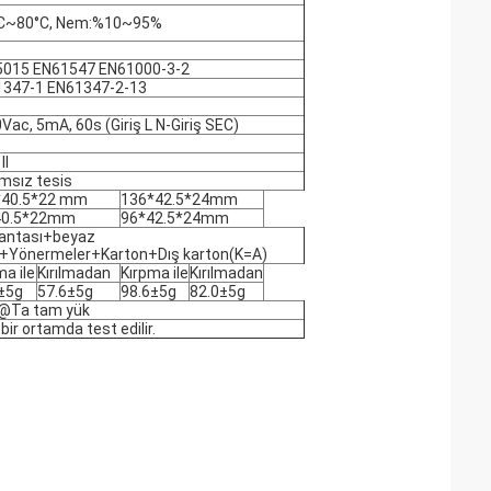
°C~80°C, Nem:%10~95%
5015 EN61547 EN61000-3-2
347-1 EN61347-2-13
Vac, 5mA, 60s (Giriş L N-Giriş SEC)
II
msız tesis
*40.5*22 mm
136*42.5*24mm
40.5*22mm
96*42.5*24mm
antası+beyaz
+Yönermeler+Karton+Dış karton(K=A)
ma ile
Kırılmadan
Kırpma ile
Kırılmadan
±5g
57.6±5g
98.6±5g
82.0±5g
l @Ta tam yük
bir ortamda test edilir.