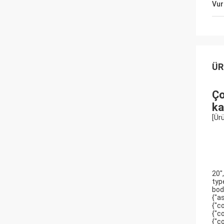
Vur
ÜR
Ço
ka
[Ürü
20",
type
body
{"as
{"co
{"co
{"co