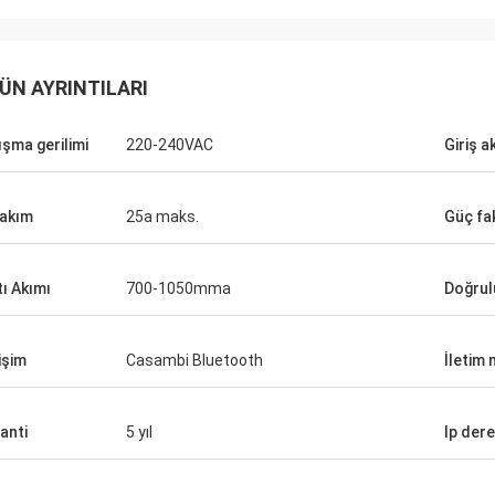
ÜN AYRINTILARI
ışma gerilimi
220-240VAC
Giriş a
 akım
25a maks.
Güç fa
tı Akımı
700-1050mma
Doğrul
işim
Casambi Bluetooth
İletim
anti
5 yıl
Ip der