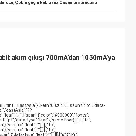
Sürücü
,
Çoklu güçlü kablosuz Casambi sürücüsü
abit akım çıkışı 700mA'dan 1050mA'ya
ial","hint":"EastAsia"}",kern":0"sz":10, "szUnit":"pt","data-
ial","eastAsia":"??
e":"leaf"}",("],["span",{"color":"#000000","fonts":
nit":"pt","data-type":"leaf"},"same floor)]]"]],["tc",
{"veri tipi":"leaf"},""]]]],["tc",
{"veri tipi":"leaf"},""]]]],["tc",
n",{"data-type":"leaf"},""]]]]]],["p",{"rPr":