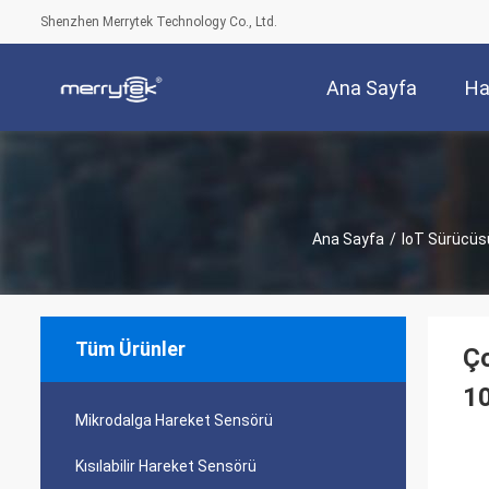
Shenzhen Merrytek Technology Co., Ltd.
Ana Sayfa
Ha
Ana Sayfa
/
IoT Sürücüs
Tüm Ürünler
Ço
1
Mikrodalga Hareket Sensörü
Kısılabilir Hareket Sensörü