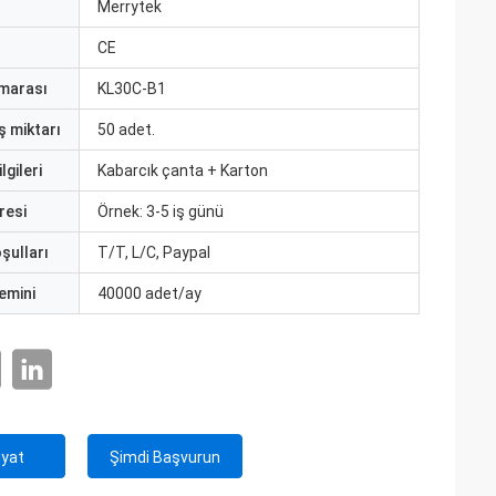
ı
Merrytek
CE
marası
KL30C-B1
ş miktarı
50 adet.
lgileri
Kabarcık çanta + Karton
resi
Örnek: 3-5 iş günü
şulları
T/T, L/C, Paypal
emini
40000 adet/ay
iyat
Şimdi Başvurun