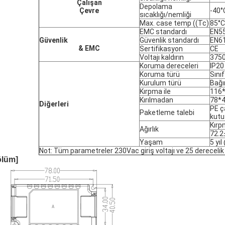
Çalışan
Depolama
Çevre
-40
sıcaklığı/nemliği
Max. case temp ((Tc)
85°C
EMC standardı
EN5
Güvenlik
Güvenlik standardı
EN61
& EMC
Sertifikasyon
CE
Voltajı kaldırın
3750
Koruma dereceleri
IP20
Koruma türü
Sınıf 
Kurulum türü
Bağı
Kırpma ile
116
Kırılmadan
78*
Diğerleri
PE ç
Paketleme talebi
kutu
Kırp
Ağırlık
72.2
Yaşam
5 yı
Not: Tüm parametreler 230Vac giriş voltajı ve 25 derecelik 
ölüm]