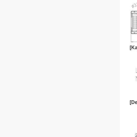
[Ka
[De