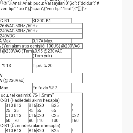
"??体",HAnsi: Arial: İpucu: Varsayılan:0"Şd": {"doldur":"#
 tipi":"text"},["span",{"veri tipi":"leaf"},""]]]]">
0C-B1
KL30C-B1
264VAC 50Hz /60Hz
240VAC 50Hz /60Hz
-240VDC
A Max.
0.17A Max.
 (Yarı akım atış genişliği 100US) @230VAC
93 @230VAC (Tam
≥0.95 @230VAC
(Tam yük)
k: % 13
Tipik: % 20
5W
5W (@230Vac)
Max.
En fazla %87.
2
 ucu, tel kesimi:0.75-1.5mm
C-B1 (Hadiledeki akımı hesapla)
B10
B13
B16
B20
B25
/
25
35
45
55
65
/
C10
C13
C16
C20
C25
C32
60
70
80
110
130
160
C-B1 (Üzerindeki akımı hesapla)
B10
B13
B16
B20
B25
/