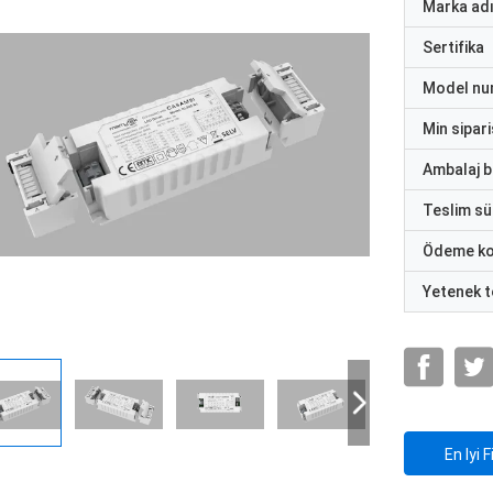
Marka ad
Sertifika
Model nu
Min sipari
Ambalaj bi
Teslim sü
Ödeme ko
Yetenek t
En Iyi F