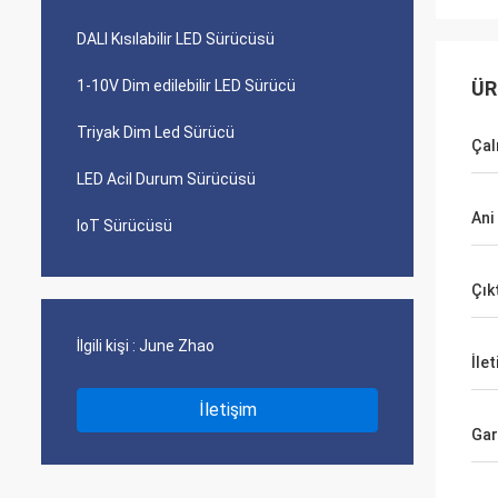
DALI Kısılabilir LED Sürücüsü
1-10V Dim edilebilir LED Sürücü
ÜR
Triyak Dim Led Sürücü
Çal
LED Acil Durum Sürücüsü
Ani
IoT Sürücüsü
Çık
İlgili kişi :
June Zhao
İlet
İletişim
Gar