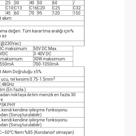
25
30
40
50
60
/
C10
C13
C16
C20
C25
C32
45
60
70
95
120
150
t akım
ama değeri: Tüm karartma aralığı için%
n az
 (@230Vac)
DC maksimum.
50V DC Max.
5VDC
3-40V DC
 maksimum.
30W maksimum.
-550mA
700-1050mA
t Akım Doğruluğu ±5%
2
 ucu, tel kesimi:0.75-1.5mm
2.48GHz
m (En fazla.)
adan noktaya iletim menzili en fazla 30
e.
PSK PHY
, kendi kendine iyileşme fonksiyonu
dan (Soruşturulabilir)
, kendi kendine iyileşme fonksiyonu
dan (Soruşturulabilir)
C~50°C Nem:%85 (Kondansif olmayan)