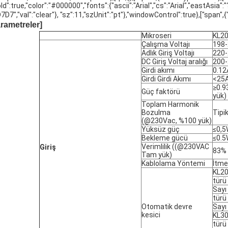
ld":true,"color":"#000000","fonts":{"ascii":"Arial","cs":"Arial","eastAsia":
D7","val":"clear"}, "sz":11,"szUnit":"pt"},"windowControl":true},["span",{"veri
rametreler]
Mikroseri
KL2
Çalışma Voltajı
198-
Adlık Giriş Voltajı
220-
DC Giriş Voltaj aralığı
200
Girdi akımı
0.12
Girdi Girdi Akımı
<25A
≥0.
Güç faktörü
yük)
Toplam Harmonik
Bozulma
Tipi
(@230Vac, %100 yük)
Yüksüz güç
≤0,
Bekleme gücü
≤0.
Verimlilik ((@230VAC
Giriş
83% 
Tam yük)
Kablolama Yöntemi
İtme
KL20
türü
Sayı
türü
Otomatik devre
Sayı
kesici
KL30
türü