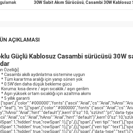
gulamak
30W Sabit Akım Sürücüsü
,
Casambi 30W Kablosuz 
ÜN AÇIKLAMASI
klu Güçlü Kablosuz Casambi sürücüsü 30W s
dar
n Özelliği]
* Casambi akıllı aydınlatma sistemine uygun
* Tüm karartma aralığı için yanıp sönen yok
* 0.5W'den daha düşük bekleme gücü
Koruma: kısa devre / aşırı sıcaklık / aşırı gerilim
* Aşırı yüksek ortam sıcaklığı için azaltma akımı
* 5 yıllık garanti
 ["span",{"color":"#000000","fonts":{"ascii":"Arial","cs":"Arial","hAnsi":"Ar
":"leaf"}, "m "],["span",{"color":"#000000","fonts":{"ascii":"Arial","cs":"Ar
","hAnsi":"Arial","hint":"default"}",kern":0"sz":10, "szUnit":"pt","data-typ
cii":"Arial","cs":"Arial","hAnsi":"Arial","hint":"default"}",kern":0"sz":10,"szU
lSpan":1,"hidden":true,"rowSpan":1},["p",{},["span",{"veri tipi":"text"},["span",
lSpan":1,"hidden":true,"rowSpan":1},["p",{},["span",{"veri tipi":"text"},["span",
lSpan":1,"hidden":true,"rowSpan":1},["p",{},["span",{"data-type":"text"},["spa