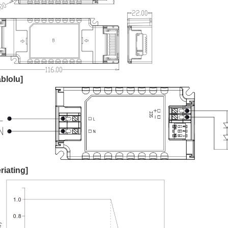
blolu]
riating]