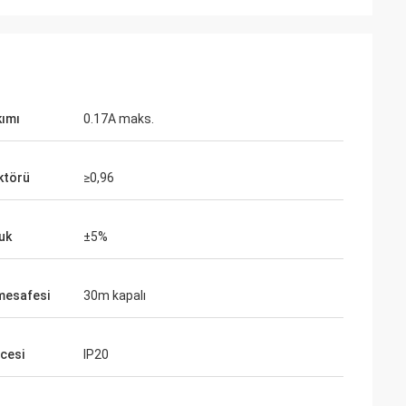
kımı
0.17A maks.
ktörü
≥0,96
uk
±5%
 mesafesi
30m kapalı
ecesi
IP20