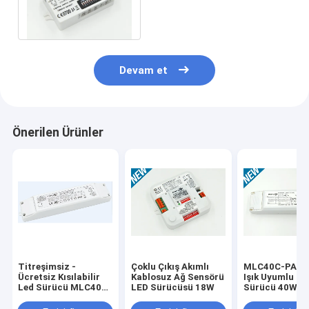
Yüksek Anti-Girişim 3 Adım
Kararma
Devam et
Önerilen Ürünler
Titreşimsiz -
Çoklu Çıkış Akımlı
MLC40C-PA Do
Ücretsiz Kısılabilir
Kablosuz Ağ Sensörü
Işık Uyumlu LE
Led Sürücü MLC40C-
LED Sürücüsü 18W
Sürücü 40W,
DH Günışığı Hasat
Günışığı Hasa
MS06
Fonksiyonu ile