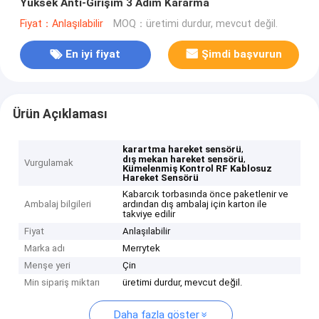
Yüksek Anti-Girişim 3 Adım Kararma
Fiyat：Anlaşılabilir
MOQ：üretimi durdur, mevcut değil.
En iyi fiyat
Şimdi başvurun
Ürün Açıklaması
,
karartma hareket sensörü
,
dış mekan hareket sensörü
Vurgulamak
Kümelenmiş Kontrol RF Kablosuz
Hareket Sensörü
Kabarcık torbasında önce paketlenir ve
Ambalaj bilgileri
ardından dış ambalaj için karton ile
takviye edilir
Fiyat
Anlaşılabilir
Marka adı
Merrytek
Menşe yeri
Çin
Min sipariş miktarı
üretimi durdur, mevcut değil.
Daha fazla göster