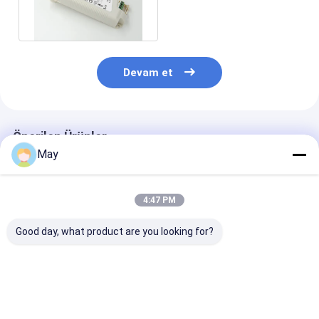
Akım 3 Kademeli
Karartma
Devam et
Önerilen Ürünler
May
4:47 PM
Good day, what product are you looking for?
Kümelenmiş Kontrol
Titreşimsiz -
Çoklu Çıkış Akı
RF Kablosuz Hareket
Ücretsiz Kısılabilir
Kablosuz Ağ S
Sensörü Yüksek Anti-
Led Sürücü MLC40C-
LED Sürücüsü
Girişim 3 Adım
DH Günışığı Hasat
Kararma
MS06