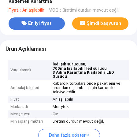
Kademeli Karartma
Fiyat：Anlaşılabilir
MOQ：üretimi durdur, mevcut değil.
En iyi fiyat
Şimdi başvurun
Ürün Açıklaması
,
led ışık sürücüsü
,
700ma kısılabilir led sürücü
Vurgulamak
3 Adım Karartma Kısılabilir LED
Sürücü
Kabarcık torbalara önce paketlenir ve
Ambalaj bilgileri
ardından dış ambalaj için karton ile
takviye edilir
Fiyat
Anlaşılabilir
Marka adı
Merrytek
Menşe yeri
Çin
Min sipariş miktarı
üretimi durdur, mevcut değil.
Daha fazla göster