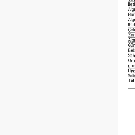
İle
Alg
Har
Alg
IP 
Çal
Za
Alg
Gün
Bek
Sta
Öm
gar
Uy
Balk
Tel