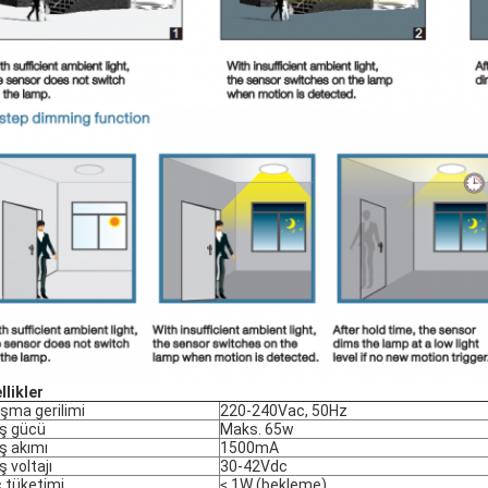
llikler
ışma gerilimi
220-240Vac, 50Hz
ış gücü
Maks. 65w
ış akımı
1500mA
ş voltajı
30-42Vdc
 tüketimi
≤ 1W (bekleme)