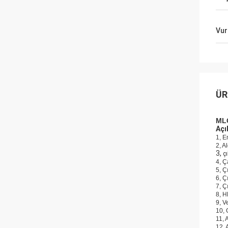
Vur
ÜR
MLC
Açı
1, E
2, A
3,
çı
4, Ç
5, Ç
6, Ç
7, Ç
8, H
9, V
10, 
11, 
12, 