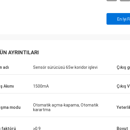
En Iyi F
ÜN AYRINTILARI
n adı
Sensör sürücüsü 65w koridor işlevi
Çıkış 
ış Akımı
1500mA
Çıkış V
Otomatik açma-kapama, Otomatik
ışma modu
Yeterli
karartma
 faktörü
≥0.9
Boyut