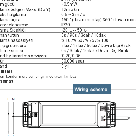
tim gücü
<0.5mW
ılama bölgesi Maks. (D x Y)
12m x 6m
eket algılama
0.5 ~ 3 m / s
ılama açısı
150 ° (duvar montajı) 360 ° (tavan mont
derecelendirme
IP20
ışma Sıcaklığı
-20 ℃ ~ 50 ℃
man tutun
5s / 90s / 3dak / 10dak
ılama hassasiyeti
% 10 /% 50 /% 75 /% 100
 ışığı sensörü
5lux / 15lux / 50lux / Devre Dışı Bırak
leme süresi
0s / 3dak / 10dak / Devre Dışı Bırak
nd-by karartma seviyesi
% 20,% 35
ür
30.000 saat
anti
3 yıl
gulama
on, koridor, merdivenler için ince tavan lambası
 şeması