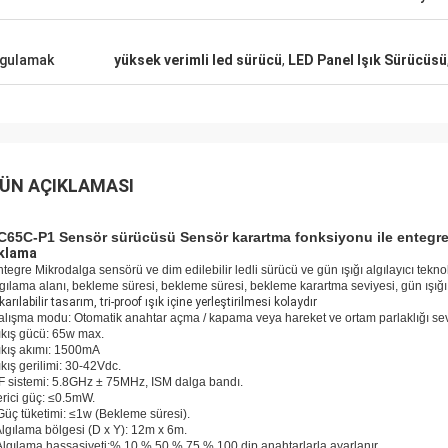
gulamak
yüksek verimli led sürücü
,
LED Panel Işık Sürücüsü
ÜN AÇIKLAMASI
65C-P1 Sensör sürücüsü Sensör karartma fonksiyonu ile entegr
klama
ntegre Mikrodalga sensörü ve dim edilebilir ledli sürücü ve gün ışığı algılayıcı teknol
lgılama alanı, bekleme süresi, bekleme süresi, bekleme karartma seviyesi, gün ışığı al
karılabilir tasarım, tri-proof ışık içine yerleştirilmesi kolaydır
alışma modu: Otomatik anahtar açma / kapama veya hareket ve ortam parlaklığı se
ıkış gücü: 65w max.
ıkış akımı: 1500mA
ıkış gerilimi: 30-42Vdc.
F sistemi: 5.8GHz ± 75MHz, ISM dalga bandı.
erici güç: ≤0.5mW.
Güç tüketimi: ≤1w (Bekleme süresi).
Algılama bölgesi (D x Y): 12m x 6m.
Algılama hassasiyeti:% 10,% 50,% 75,% 100 dip anahtarlarla ayarlanır.