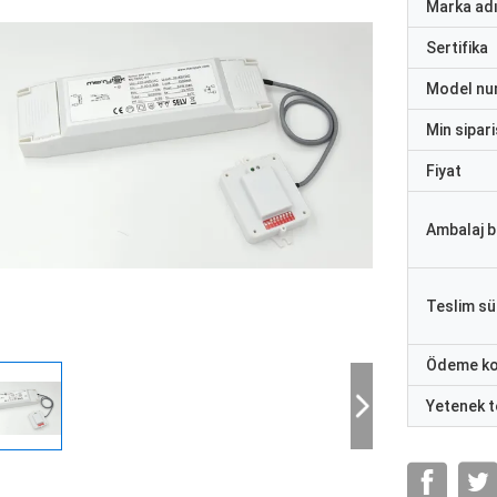
Marka ad
Sertifika
Model nu
Min sipari
Fiyat
Ambalaj bi
Teslim sü
Ödeme ko
Yetenek t