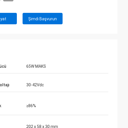
iyat
Şimdi Başvurun
gücü
65W MAKS
oltajı
30-42Vdc
k
≥86%
202 x 58 x 30 mm