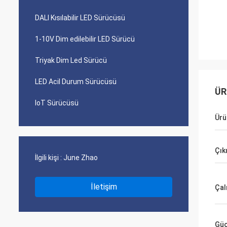
DALI Kısılabilir LED Sürücüsü
1-10V Dim edilebilir LED Sürücü
Triyak Dim Led Sürücü
LED Acil Durum Sürücüsü
ÜR
IoT Sürücüsü
Ürü
Çık
İlgili kişi :
June Zhao
İletişim
Çal
Güç