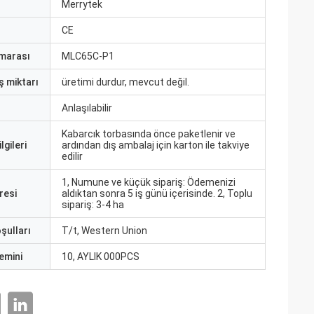
ı
Merrytek
CE
marası
MLC65C-P1
ş miktarı
üretimi durdur, mevcut değil.
Anlaşılabilir
Kabarcık torbasında önce paketlenir ve
lgileri
ardından dış ambalaj için karton ile takviye
edilir
1, Numune ve küçük sipariş: Ödemenizi
resi
aldıktan sonra 5 iş günü içerisinde. 2, Toplu
sipariş: 3-4 ha
şulları
T/t, Western Union
emini
10, AYLIK 000PCS