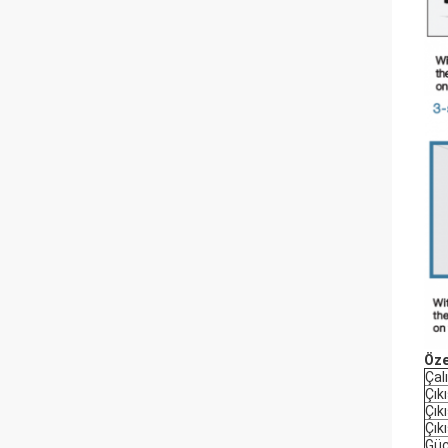
Öze
Çal
Çık
Çık
Çıkı
Güç