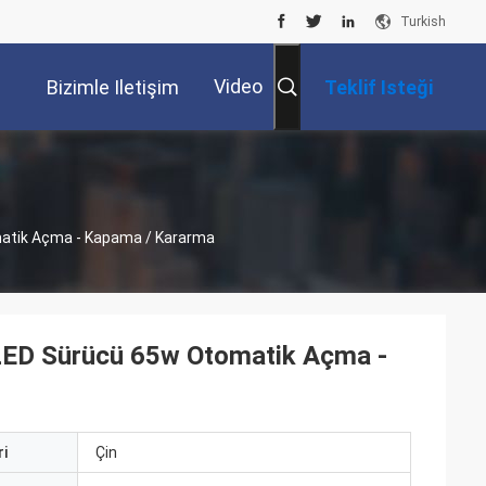
Turkish
Video
Bizimle Iletişim
Teklif Isteği
Kur
matik Açma - Kapama / Kararma
 LED Sürücü 65w Otomatik Açma -
i
Çin