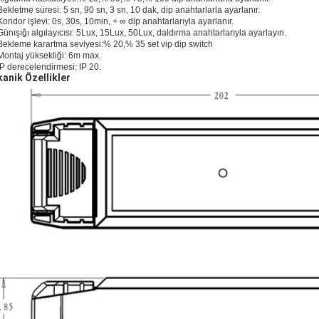
Bekletme süresi: 5 sn, 90 sn, 3 sn, 10 dak, dip anahtarlarla ayarlanır.
Koridor işlevi: 0s, 30s, 10min, + ∞ dip anahtarlarıyla ayarlanır.
Günışığı algılayıcısı: 5Lux, 15Lux, 50Lux, daldırma anahtarlarıyla ayarlayın.
Bekleme karartma seviyesi:% 20,% 35 set vip dip switch
Montaj yüksekliği: 6m max.
IP derecelendirmesi: IP 20.
anik Özellikler