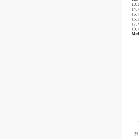
13, 
14, 
15, 
16, 
17, 
18, 
Mek