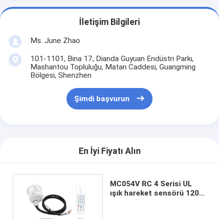
İletişim Bilgileri
Ms. June Zhao
101-1101, Bina 17, Dianda Guyuan Endüstri Parkı,
Mashantou Topluluğu, Matan Caddesi, Guangming
Bölgesi, Shenzhen
Şimdi başvurun
En İyi Fiyatı Alın
MC054V RC 4 Serisi UL
ışık hareket sensörü 120 -
277Vac Depo için Yüksek
Körfez