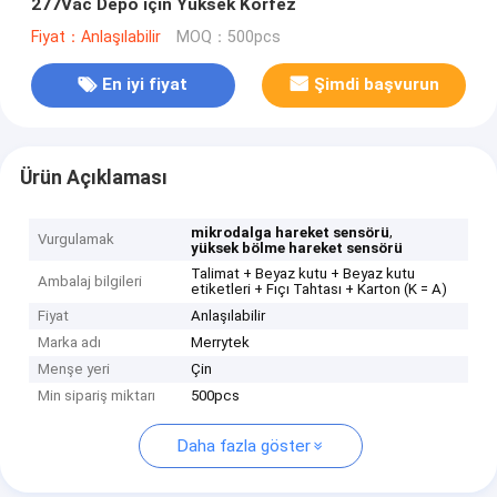
277Vac Depo için Yüksek Körfez
Fiyat：Anlaşılabilir
MOQ：500pcs
En iyi fiyat
Şimdi başvurun
Ürün Açıklaması
,
mikrodalga hareket sensörü
Vurgulamak
yüksek bölme hareket sensörü
Talimat + Beyaz kutu + Beyaz kutu
Ambalaj bilgileri
etiketleri + Fıçı Tahtası + Karton (K = A)
Fiyat
Anlaşılabilir
Marka adı
Merrytek
Menşe yeri
Çin
Min sipariş miktarı
500pcs
Daha fazla göster