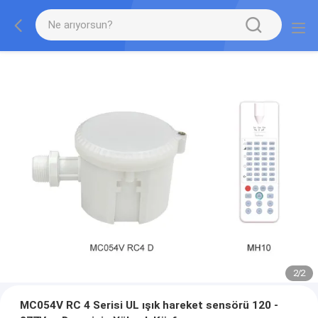
2
/
2
MC054V RC 4 Serisi UL ışık hareket sensörü 120 -