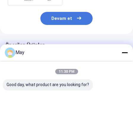
Devam et
Önerilen Ürünler
May
11:30 PM
Good day, what product are you looking for?
Şeffaf Kabuk PWM
Üç kanatlı ışık
Koridor fonks
Dim Edilebilir Üç
sönükleyici sensör,
ile üç kanatlı ı
Korumalı Işık
uzun şerit kabuğu,
süper ince
Sensörü Otopark
minyatür anten
hafifletilebilir
İçin, Patentli Anten
tasarımı, gölgelik
hareket sensör
En iyi fiyat
En iyi fiyat
En iyi fiy
Tasarımlı
yok
otopark kullan