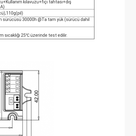
u+Kullanım kılavuzu+fıçı tahtası+dış
=A)
ü),110g(pil)
m sürücüsü 30000h @Ta tam yük (sürücü dahil
m sıcaklığı 25℃ üzerinde test edilir.