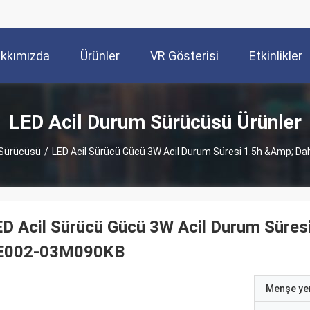
kkımızda
Ürünler
VR Gösterisi
Etkinlikler
LED Acil Durum Sürücüsü Ürünler
 Sürücüsü
/
LED Acil Sürücü Gücü 3W Acil Durum Süresi 1.5h &amp; Dah
D Acil Sürücü Gücü 3W Acil Durum Süresi 
E002-03M090KB
Menşe yer