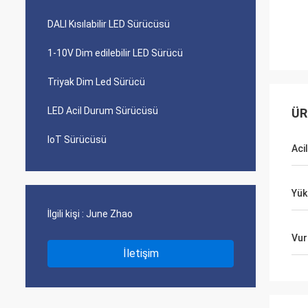
DALI Kısılabilir LED Sürücüsü
1-10V Dim edilebilir LED Sürücü
Triyak Dim Led Sürücü
LED Acil Durum Sürücüsü
ÜR
IoT Sürücüsü
Aci
Yük
İlgili kişi :
June Zhao
Vur
İletişim