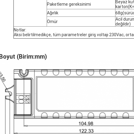
Beyaz kut
Paketleme gereksinimi
karton(K
Ağırlık
68g(sürüc
Acil duru
Ömür
değildir)
Notlar:
Aksi belirtilmedikçe, tüm parametreler giriş voltajı 230Vac, orta
 Boyut (Birim
:
mm)