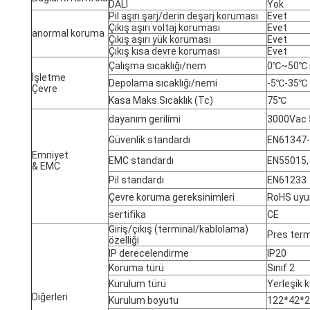
DALI
Yok
Pil aşırı şarj/derin deşarj koruması
Evet
Çıkış aşırı voltaj koruması
Evet
anormal koruma
Çıkış aşırı yük koruması
Evet
Çıkış kısa devre koruması
Evet
Çalışma sıcaklığı/nem
0℃~50℃ n
İşletme
Depolama sıcaklığı/nemi
-5℃-35℃
Çevre
Kasa Maks.Sıcaklık (Tc)
75℃
dayanım gerilimi
3000Vac 5
Güvenlik standardı
EN61347-
Emniyet
EMC standardı
EN55015,
& EMC
Pil standardı
EN61233
Çevre koruma gereksinimleri
RoHS uyu
sertifika
CE
Giriş/çıkış (terminal/kablolama)
Pres term
özelliği
IP derecelendirme
IP20
Koruma türü
Sınıf 2
Kurulum türü
Yerleşik 
Diğerleri
Kurulum boyutu
122*42*