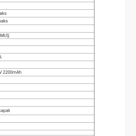
aks
maks
u
LMUŞ
A
.7V 2200mAh
kapalı