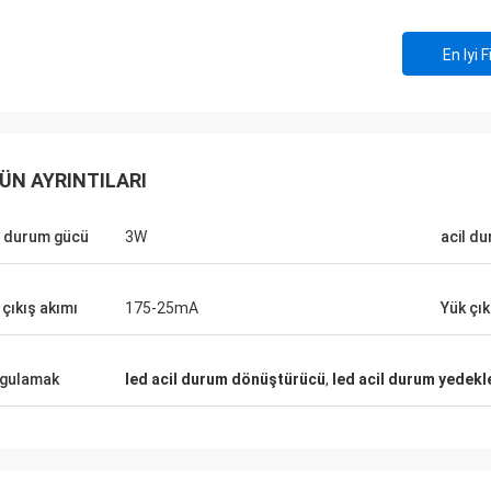
En Iyi F
ÜN AYRINTILARI
l durum gücü
3W
acil d
 çıkış akımı
175-25mA
Yük çık
gulamak
led acil durum dönüştürücü
,
led acil durum yedek