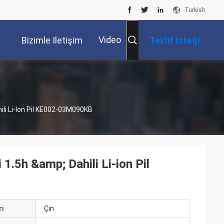
Turkish
Video
Bizimle Iletişim
Teklif Isteği
Kur
ili Li-Ion Pil KE002-03M090KB
1.5h &amp; Dahili Li-ion Pil
i
Çin