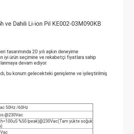
h ve Dahili Li-ion Pil KE002-03M090KB
eri tasarımında 20 yılı aşkın deneyime
n iyi ürün seçimine ve rekabetçi fiyatlara sahip
aklanmaya devam ediyor.
ı, bu konum gelecekteki genişleme ve iyileştirilmiş
ac 50Hz /60Hz
ks.@230Vac
th=100uS %50 Ipeak)@230Vac(Tam yükte soğuk
a)
0Vac