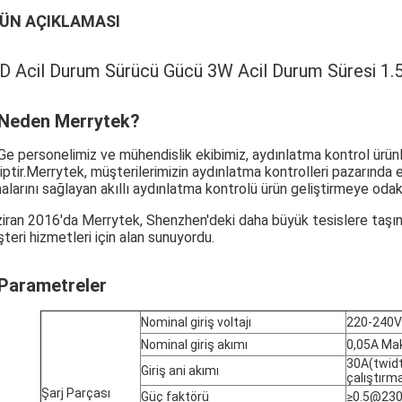
ÜN AÇIKLAMASI
D Acil Durum Sürücü Gücü 3W Acil Durum Süresi 1.5
 Neden Merrytek?
Ge personelimiz ve mühendislik ekibimiz, aydınlatma kontrol ürünl
iptir.Merrytek, müşterilerimizin aydınlatma kontrolleri pazarında e
alarını sağlayan akıllı aydınlatma kontrolü ürün geliştirmeye od
iran 2016'da Merrytek, Shenzhen'deki daha büyük tesislere taşınd
teri hizmetleri için alan sunuyordu.
 Parametreler
Nominal giriş voltajı
220-240V
Nominal giriş akımı
0,05A Ma
30A(twid
Giriş ani akımı
çalıştırm
Şarj Parçası
Güç faktörü
≥0.5@23