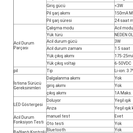
Giriş gücü
<3W
Pil şarj akımı
150mA M
Pil şarj süresi
24 saat 
Çalışma modu
Acil mod
Yük türü
NEDEN O
Acil durum gücü
3W
Acil Durum
Parçası
Acil durum zamanı
1.5 saat
Yük çıkış akımı
175-25m
Yük çıkış voltajı
6-50VDC
pil
Tip
Li-ion: 3
Dalgalanma akımı
Yok
İstisna Sürücü
giriş akımı
Yok
Gereksinimleri
çıkış akımı
1A Maks.
Doluyor
Yeşil ışık
LED Göstergesi
Arıza
Yeşil ışık 
manuel test
Evet
Acil Durum
Fonksiyon Testi
Oto testi
Yok
Bluetooth
Yok
Bağlantı Kontrolü