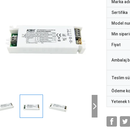
Marka ad
Sertifika
Model nu
Min sipari
Fiyat
Ambalaj bi
Teslim sü
Ödeme ko
Yetenek t