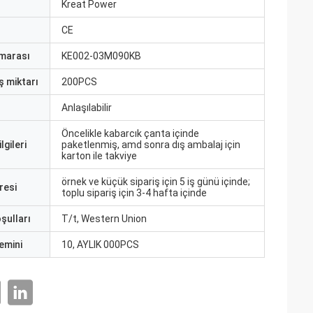
ı
Kreat Power
CE
marası
KE002-03M090KB
ş miktarı
200PCS
Anlaşılabilir
Öncelikle kabarcık çanta içinde
lgileri
paketlenmiş, amd sonra dış ambalaj için
karton ile takviye
örnek ve küçük sipariş için 5 iş günü içinde;
resi
toplu sipariş için 3-4 hafta içinde
şulları
T/t, Western Union
emini
10, AYLIK 000PCS