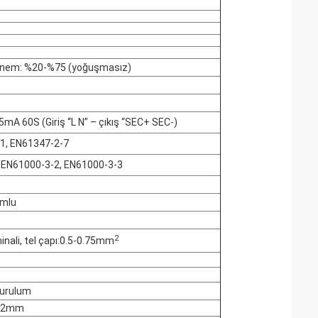
em: %20-%75 (yoğuşmasız)
mA 60S (Giriş “L N” – çıkış “SEC+ SEC-)
1, EN61347-2-7
 EN61000-3-2, EN61000-3-3
mlu
2
inali, tel çapı:0.5-0.75mm
kurulum
22mm