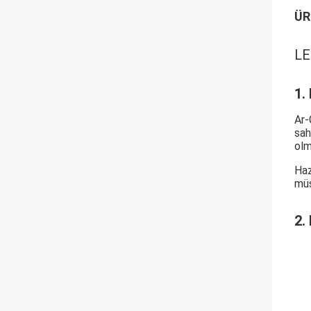
ÜR
LE
1.
Ar-
sah
olm
Haz
müş
2.