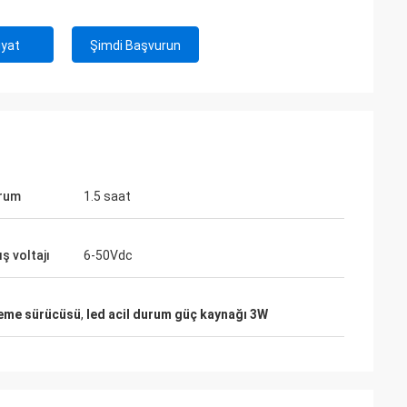
iyat
Şimdi Başvurun
urum
1.5 saat
ış voltajı
6-50Vdc
leme sürücüsü
,
led acil durum güç kaynağı 3W